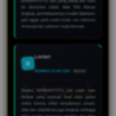
BARBARTOTO dan yang paling aku suka
itu aksesnya cepat, data Toto Macau
lengkap, pembahasannya mudah dipahami,
jadi nggak perlu muter-muter cari referensi
di tempat lain sebelum mulai bermain.
Lestari
D
MEMBER SEJAK 2026
MEDAN
Buatku BARBARTOTO jadi salah satu
tempat yang nyaman buat main game
online karena selain tampilannya simpel,
data dan statistiknya juga lengkap sehingga