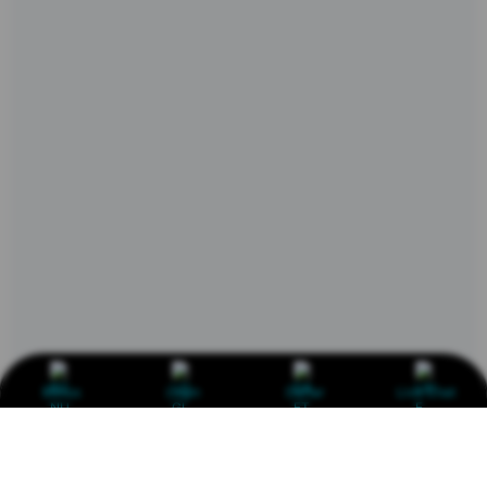
Bonus
Login
Daftar
Live Chat