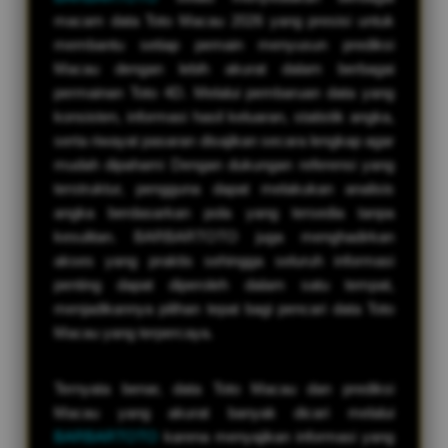
macam data Toto Macau 2026 yang presisi untuk
membantu setiap pemain menyusun prediksi
Macau dengan lebih akurat dalam berbagai
permainan Toto 4D. Melalui pembaruan data yang
konsisten, informasi hasil keluaran, statistik angka,
serta riwayat pasaran disajikan secara lengkap agar
mudah dipahami Dengan dukungan referensi yang
terstruktur, pengguna dapat melakukan analisis
angka berdasarkan pola yang tersedia tanpa
kesulitan. BARBARTOTO juga menghadirkan
akses yang praktis sehingga seluruh informasi
penting dapat diperoleh dalam satu tempat,
menjadikannya pilihan tepat bagi pencari data Toto
Macau yang terpercaya.
Ternyata benar, data Toto Macau dan prediksi
Macau yang akurat banyak dicari melalui
BARBARTOTO
karena menyajikan informasi yang