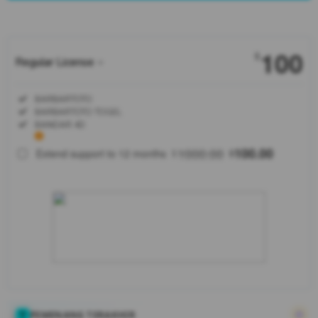
100
$
Regular License
Regular
Included:
BARBARTOTO
License
Included:
BARBARTOTO TOGEL
SELECTED
Included:
BANDAR 4D
88
$
1000.00
100.00
Extend support to 12 months
$
$
BARBARTOTO
selalu
menyediakan
berbagai
macam
terhadap data
toto macau
2026 yang
presisi untuk
membantu
perhitungan
PEMENANG TERAKHIR