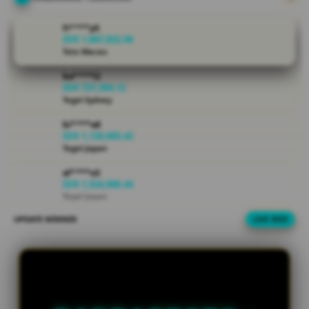
prediksi
macau lebih
fr****y0
akurat dalam
IDR 1,887,832.00
berbagai
Toto Macau
permainan
toto 4d dalam
ba****l2
IDR 727,394.12
wadah toto
Togel Sydney
togel
terpercaya.
bi****a8
IDR 1,120,965.42
Togel Japan
V
i
al****o3
e
IDR 1,524,906.44
w
Togel Japan
l
UPDATE WINNER
LIVE FEED
di****a1
i
IDR 745,006.90
c
Togel Singapore
e
n
ra****n6
IDR 1,803,303.00
s
Togel HK
e