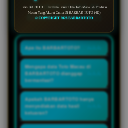
AKURAT CUMA DI
BARBARTOTO : Ternyata Bener Data Toto Macau & Prediksi
Macau Yang Akurat Cuma Di BARBAR TOTO (4D)
BARBAR TOTO (4D)
© COPYRIGHT 2026 BARBARTOTO
Apa itu BARBARTOTO?
BARBARTOTO selalu menyediakan
berbagai macam terhadap data
Mengapa data Toto Macau di
toto macau 2026 yang presisi
BARBARTOTO dianggap
untuk membantu perhitungan
bermanfaat?
prediksi macau lebih akurat
Karena data disajikan secara
dalam berbagai permainan toto
terstruktur dan konsisten,
Apakah BARBARTOTO hanya
4d dalam wadah toto togel
sehingga pengguna dapat
menyediakan data hasil
terpercaya.
mempelajari riwayat hasil serta
keluaran?
pola angka sebagai referensi
Tidak. Selain data hasil keluaran,
dalam menyusun prediksi Toto