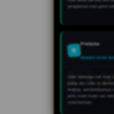
pengalaman main game onlin
Pratama
R
MEMBER SEJAK 20
Udah beberapa kali mai
paling aku suka itu akses
lengkap, pembahasannya m
perlu muter-muter cari refe
mulai bermain.