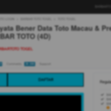
BARBART
TO LOGIN
BARBAR TOTO TOGEL
TOTO TOGEL
ata Bener Data Toto Macau & Pr
RBAR TOTO (4D)
RBARTOTO TOGEL
Comments
Support
3
28.188
DAFTAR
Regula
Regu
Inc
BA
Inc
BARB
BA
Inc
BA
maca
pres