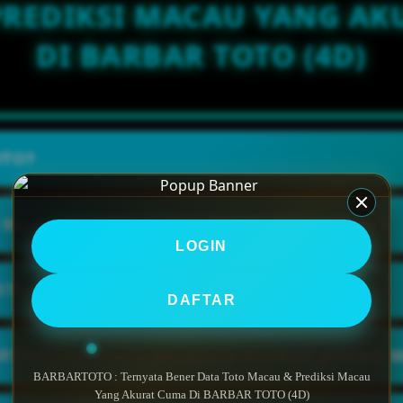
PREDIKSI MACAU YANG AK
DI BARBAR TOTO (4D)
OTO?
nyediakan berbagai macam terhadap data toto macau 20
 prediksi macau lebih akurat dalam berbagai permaina
Mengapa data Toto Macau di BARBARTOTO dianggap bermanfaat?
LOGIN
 secara terstruktur dan konsisten, sehingga pengguna dap
 sebagai referensi dalam menyusun prediksi Toto 4D.
O hanya menyediakan data hasil keluaran?
DAFTAR
asil keluaran, BARBARTOTO juga menghadirkan statistik,
 pendukung yang memudahkan pengguna memahami per
Bagaimana BAR
BARBARTOTO : Ternyata Bener Data Toto Macau & Prediksi Macau
akan referensi data yang lengkap dan mudah dipaham
Yang Akurat Cuma Di BARBAR TOTO (4D)