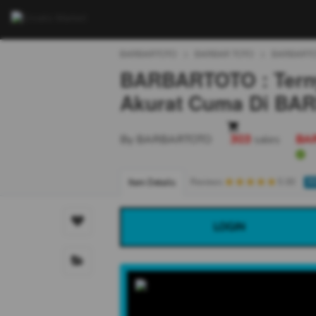
BARBARTOTO
BARBAR TOTO
BARBARTO
BARBARTOTO : Terny
Akurat Cuma Di BA
By
BARBARTOTO
303
sales
BA
5.00
Reviews
5.00
Item Details
30
stars
LOGIN