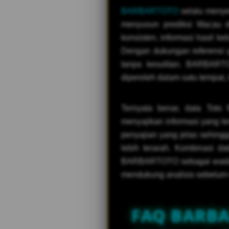
BARBARTOTO
selalu menye
menyusun prediksi Macau d
konsisten, informasi hasil ke
Dengan dukungan referensi y
tanpa kesulitan. BARBARTO
diperoleh dalam satu tempat,
Ternyata benar, data Toto
menyajikan informasi yang l
penyajian yang jelas sehin
lebih terarah. Kombinasi da
BARBARTOTO sebagai wadah To
mendukung analisis sebelum 
FAQ BARBA