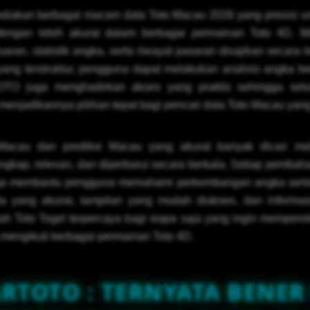
diakan berbagai macam data Toto Macau 2026 yang presisi u
engan lebih akurat dalam berbagai permainan Toto 4D. M
luaran, statistik angka, serta riwayat pasaran disajikan seca
ang terstruktur, pengguna dapat melakukan analisis angka be
TO juga menghadirkan akses yang praktis sehingga selur
 menjadikannya pilihan tepat bagi pencari data Toto Macau yang
 Macau dan prediksi Macau yang akurat banyak dicari me
engkap, relevan, dan diperbarui secara berkala. Setiap pemb
gga membantu pengguna memahami perkembangan angka serta r
ta yang akurat, tampilan yang mudah diakses, dan informas
to Togel terpercaya bagi siapa saja yang ingin memperoleh
mengikuti berbagai permainan Toto 4D.
RTOTO : TERNYATA BENER