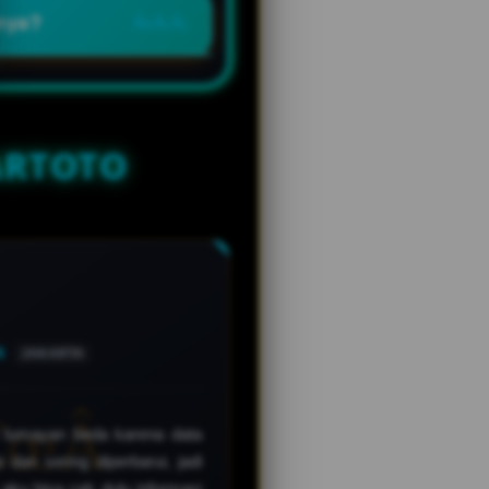
 prediksi secara lebih
ingkan sumber informasi lainnya?
 tampilan yang mudah
rensi terpercaya bagi
ARTOTO
26
JAKARTA
umayan beda karena data
 dan sering diperbarui, jadi
aku bisa cek dulu informasi