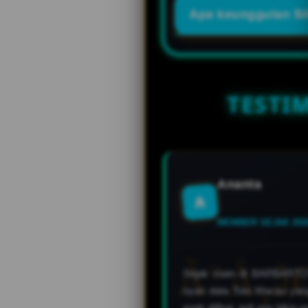
dapat melakukan anali
terarah.
BARBARTOTO menawark
digunakan, serta inf
pengguna yang mencar
TESTI
Ananta
A
MEMBER SEJAK 20
Sejak main di BARBARTOT
nyari data Toto Macau yan
enak dilihat, jadi pas bikin 