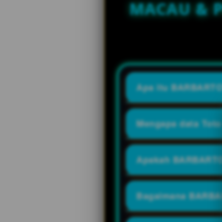
MACAU & 
Apa itu BARBART
BARBARTOTO selalu me
membantu perhitungan
toto togel terpercaya.
Karena data disajikan
hasil serta pola angka
Apakah BARBARTOT
Tidak. Selain data h
berbagai informasi
Macau.
BARBARTOTO menyedi